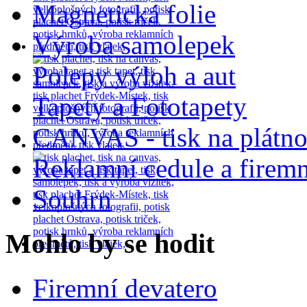
Magnetická folie
Výroba samolepek
Polepy výloh a aut
Tapety a Fototapety
CANVAS - tisk na plátn
Reklamní cedule a firemn
Souhrn
Mohlo by se hodit
Firemní devatero