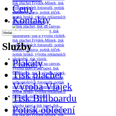
Ceny
Kontakty
Služby
Plakáty
Tisk plachet
Výroba Vlajek
Tisk Billboardu
Potisk oblečení