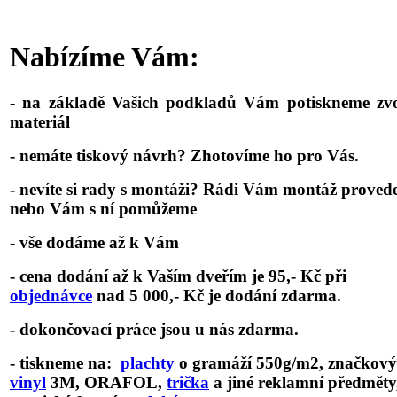
Opravdu? Gratulujeme! Právě jste našli to, co hledáte.
Nabízíme Vám:
- na základě Vašich podkladů Vám potiskneme zv
materiál
- nemáte tiskový návrh? Zhotovíme ho pro Vás.
- nevíte si rady s montáži? Rádi Vám montáž proved
nebo Vám s ní pomůžeme
- vše dodáme až k Vám
- cena dodání až k Vaším dveřím je 95,- Kč při
objednávce
nad 5 000,- Kč je dodání zdarma.
- dokončovací práce jsou u nás zdarma.
- tiskneme na:
plachty
o gramáží 550g/m2, značkový
vinyl
3M, ORAFOL,
trička
a jiné reklamní předměty