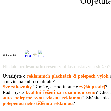
Objedna
webpres
Hledáte
profesionální řešení
v oblasti tiskových služeb?
Uvažujete o
reklamních plachtách či polepech výloh
a
a nevíte na koho se obrátit?
Své zákazníky
již máte, ale potřebujete
zvýšit prodej
?
Rádi byste
kvalitní řešení za rozumnou cenu
? Chcet
auto
polepené svou vlastní reklamou
? Sháníte plac
polepenou nebo tištěnou reklamou
?