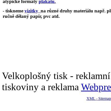
atypické formáty
plakátu.
- tiskneme
vizitky
na různé druhy materiálu např. pl
ručně dělaný papír, pvc atd.
Chcete si domluvit schůzku nebo máte technické dotazy?
Neváhejte nás kontaktovat na lince 555 112 222 neb
o 7
709 765. Nabízíme Vám bezplatné konzultace.
Velkoplošný tisk - reklamní p
tiskoviny a reklama
Webpre
XML - Sitemap