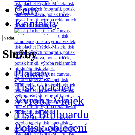
Ceny
Kontakty
Služby
Plakáty
Tisk plachet
Výroba Vlajek
Tisk Billboardu
Potisk oblečení