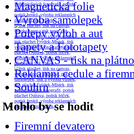
Magnetická folie
Výroba samolepek
Polepy výloh a aut
Tapety a Fototapety
CANVAS - tisk na plátn
Reklamní cedule a firemn
Souhrn
Mohlo by se hodit
Firemní devatero