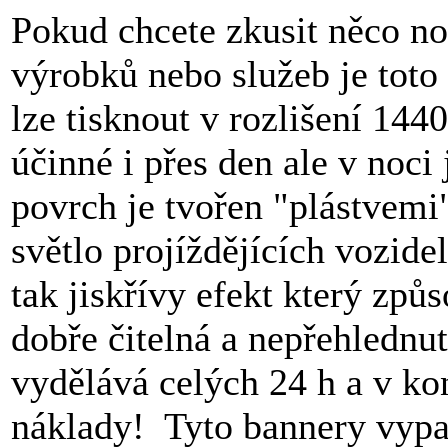
Pokud chcete zkusit něco n
výrobků nebo služeb je toto 
lze tisknout v rozlišení 144
účinné i přes den ale v noci 
povrch je tvořen "plástvemi
světlo projíždějících vozidel
tak jiskřívy efekt který způs
dobře čitelná a nepřehlednu
vydělává celých 24 h a v ko
náklady! Tyto bannery vypad