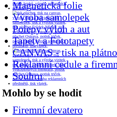
Magnetická folie
Výroba samolepek
Polepy výloh a aut
Tapety a Fototapety
CANVAS - tisk na plátn
Reklamní cedule a firemn
Souhrn
Mohlo by se hodit
Firemní devatero