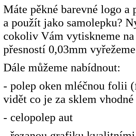
Máte pěkné barevné logo a p
a použít jako samolepku? Ny
cokoliv Vám vytiskneme na s
přesností 0,03mm vyřežeme
Dále můžeme nabídnout:
- polep oken mléčnou folii (f
vidět co je za sklem vhodné 
- celopolep aut
- řezanou grafiku kvalitními