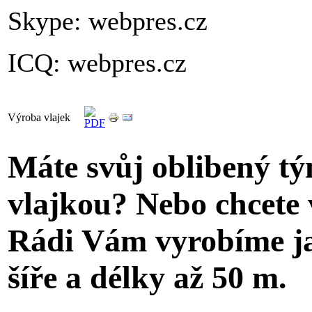
Skype: webpres.cz
ICQ: webpres.cz
Výroba vlajek
Máte svůj oblibený tým
vlajkou? Nebo chcete 
Rádi Vám vyrobíme ja
šíře a délky až 50 m.