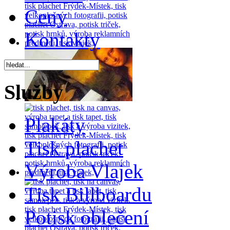
Ceny
Kontakty
Služby
Plakáty
Tisk plachet
Výroba Vlajek
Tisk Billboardu
Potisk oblečení