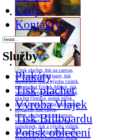
Ceny
Kontakty
Služby
Plakáty
Tisk plachet
Výroba Vlajek
Tisk Billboardu
Potisk oblečení