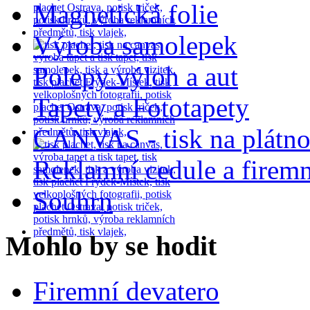
Magnetická folie
Výroba samolepek
Polepy výloh a aut
Tapety a Fototapety
CANVAS - tisk na plátn
Reklamní cedule a firemn
Souhrn
Mohlo by se hodit
Firemní devatero