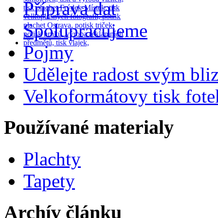
Příprava dat
Spolupracujeme
Pojmy
Udělejte radost svým bl
Velkoformátovy tisk fote
Používané materialy
Plachty
Tapety
Archív článku