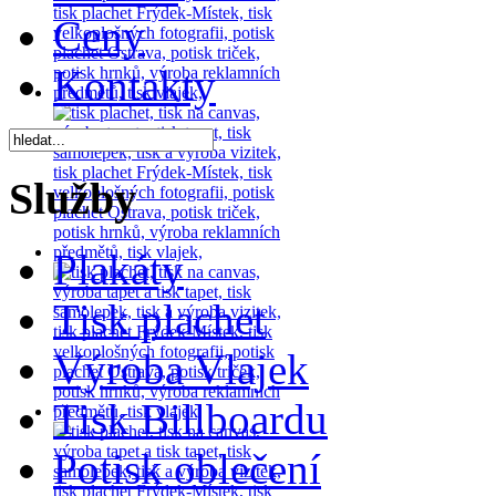
Ceny
Kontakty
Služby
Plakáty
Tisk plachet
Výroba Vlajek
Tisk Billboardu
Potisk oblečení