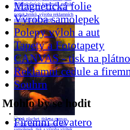
Magnetická folie
Výroba samolepek
Polepy výloh a aut
Tapety a Fototapety
CANVAS - tisk na plátn
Reklamní cedule a firemn
Souhrn
Mohlo by se hodit
Firemní devatero